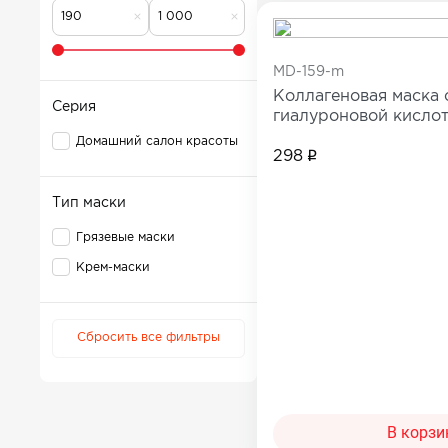
Для коррекции веса
Мужчинам
Детокс и лимфодренаж
Сопутствующи
MD-159-m
Для нервной системы
Коллагеновая маска 
Все товары в 
Серия
гиалуроновой кислот
Для работы мозга и памяти
Домашний салон красоты
Активное долголетие
298
Для кожи, волос и ногтей
Тип маски
Для женского здоровья
Грязевые маски
Для мужского здоровья
Крем-маски
Для детского здоровья
Для пищеварения и обмена веществ
При диабете
Сбросить все фильтры
Для мочеполовой системы
Сопутствующие товары
В корзи