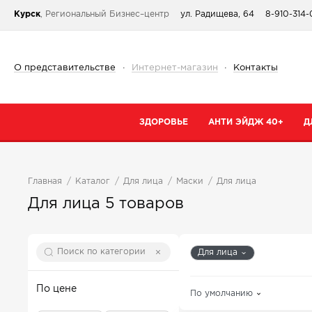
Курск
, Региональный Бизнес–центр
ул. Радищева, 64
8-910-314
О представительстве
·
Интернет-магазин
·
Контакты
ЗДОРОВЬЕ
АНТИ ЭЙДЖ 40+
Д
Категории
Категории
К
Главная
Каталог
Для лица
Маски
Для лица
При простуде
Очищение
К
Для лица
5 товаров
Тонизирующие и общеукрепляющие
Кремы
К
Коллаген
Маски
С
Для лица
От паразитов
Специальный 
С
Для сердца и сосудов
Сыворотки
По цене
По умолчанию
В
Для суставов и костей
Для губ