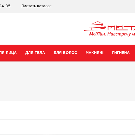
-04-05
Листать каталог
ЛЯ ЛИЦА
ДЛЯ ТЕЛА
ДЛЯ ВОЛОС
МАКИЯЖ
ГИГИЕНА
атегории
Категории
Категории
Категории
ремы для рук
Шампуни
Для губ
Зубные пасты
ремы для тела
Бальзамы
Для глаз
Для интимной гигиены
редства для ног
Сопутствующие товары
Тональные средства и пудры
Прокладки
уход
опутствующие товары
Сопутствующие товары
Дезодоранты
Все товары в категории
Зубные щетки
се товары в категории
Все товары в категории
Антибактериальные носк