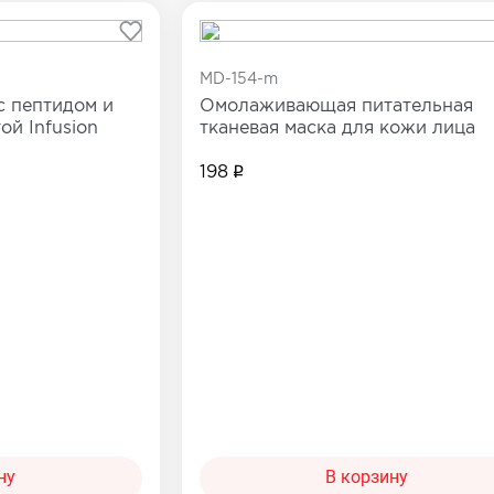
Сопутствующие товары
е товары
MD-154-m
Все товары в категории
с пептидом и
Омолаживающая питательная
категории
ой Infusion
тканевая маска для кожи лица
198
ну
В корзину