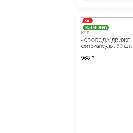
Хит
MEITANGreen
KS11
«СВОБОДА ДВИЖЕНИ
фитокапсулы, 60 шт.
968