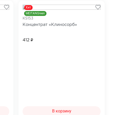
Хит
MEITANGreen
KS153
Концентрат «Клиносорб»
412
В корзину