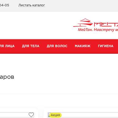
-04-05
Листать каталог
ЛЯ ЛИЦА
ДЛЯ ТЕЛА
ДЛЯ ВОЛОС
МАКИЯЖ
ГИГИЕНА
атегории
Категории
Категории
Категории
ремы для рук
Шампуни
Для губ
Зубные пасты
варов
ремы для тела
Бальзамы
Для глаз
Для интимной гигиены
редства для ног
Сопутствующие товары
Тональные средства и пудры
Прокладки
уход
опутствующие товары
Сопутствующие товары
Дезодоранты
Все товары в категории
Зубные щетки
се товары в категории
Все товары в категории
Акция
Антибактериальные носк