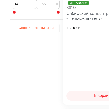
MEITANGreen
Для коррекции веса
Мужчинам
KS183
Детокс и лимфодренаж
Сопутствующи
Сибирский концентр
«Нейроживитель»
Для нервной системы
Все товары в 
1 290
Для работы мозга и памяти
Сбросить все фильтры
Активное долголетие
Для кожи, волос и ногтей
Для женского здоровья
Для мужского здоровья
Для детского здоровья
Для пищеварения и обмена веществ
При диабете
Для мочеполовой системы
В корзи
Сопутствующие товары