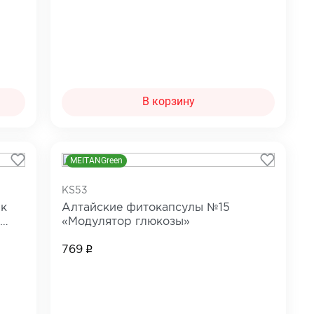
В корзину
MEITANGreen
KS53
 к
Алтайские фитокапсулы №15
«Модулятор глюкозы»
769