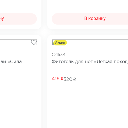
ну
В корзину
Акция
C-1534
чай «Сила
Фитогель для ног «Легкая поход
416
520