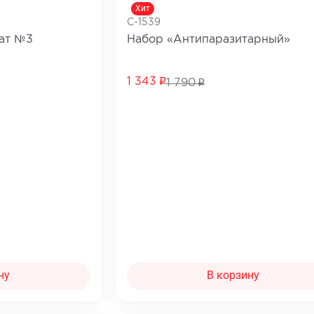
Хит
Сопутствующие товары
C-1539
е товары
ат №3
Набор «Антипаразитарный»
Все товары в категории
категории
1 343
1 790
ну
В корзину