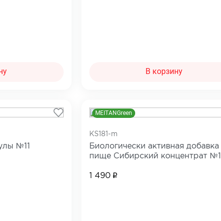
ну
В корзину
MEITANGreen
KS181-m
улы №11
Биологически активная добавка
пище Сибирский концентрат №1
«ДИГИДРОКВЕРЦЕТИН 100»
1 490