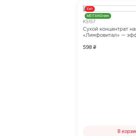
Все товары в категории
Хит
MEITANGreen
KS157
Сухой концентрат на
«Лимфовитал» — эф
лимфодренажное сре
отеков тела
598
В корзи