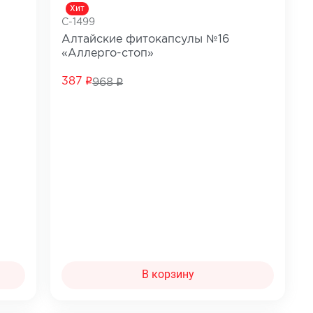
Хит
C-1499
Алтайские фитокапсулы №16
«Аллерго-стоп»
387
968
В корзину