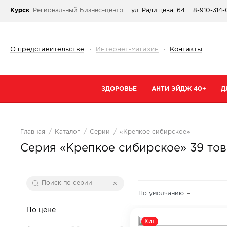
Курск
, Региональный Бизнес–центр
ул. Радищева, 64
8-910-314
О представительстве
·
Интернет-магазин
·
Контакты
ЗДОРОВЬЕ
АНТИ ЭЙДЖ 40+
Д
Категории
Категории
К
Главная
Каталог
Серии
«Крепкое сибирское»
При простуде
Очищение
К
Серия «Крепкое сибирское»
39 то
Тонизирующие и общеукрепляющие
Кремы
К
Коллаген
Маски
С
От паразитов
Специальный 
С
По умолчанию
Для сердца и сосудов
Сыворотки
По цене
В
Хит
Для суставов и костей
Для губ