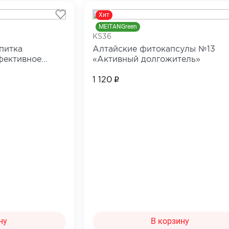
Хит
MEITANGreen
KS36
питка
Алтайские фитокапсулы №13
фективное
«Активный долгожитель»
дство от
1 120
ну
В корзину