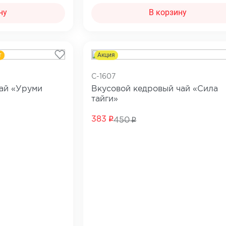
ну
В корзину
т
Акция
C-1607
чай «Уруми
Вкусовой кедровый чай «Сила
тайги»
383
450