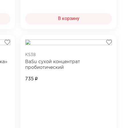
В корзину
KS38
ка»
BaSu сухой концентрат
пробиотический
735