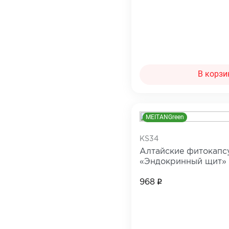
В корзи
MEITANGreen
KS34
Алтайские фитокапс
«Эндокринный щит»
968