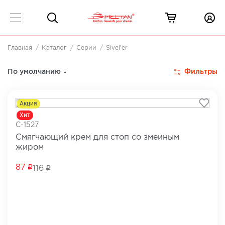
Главная
Каталог
Серии
Sivel'er
Космецевтическая серия для кожи стоп с натурал
Фильтры
По умолчанию
Акция
Хит
C-1527
Смягчающий крем для стоп со змеиным
жиром
87
116